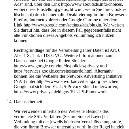
Ads“ sind, über den Link http://www.aboutads.info/choices,
wobei diese Einstellung gelöscht wird, wenn Sie Ihre Cookies
löschen; d) durch dauerhafte Deaktivierung in Ihren Browsern
Firefox, Internetexplorer oder Google Chrome unter dem
Link http://www.google.com/settings/ads/plugin. Wir weisen
Sie darauf hin, dass Sie in diesem Fall gegebenenfalls nicht
alle Funktionen dieses Angebots vollumfänglich nutzen
können.
Rechtsgrundlage für die Verarbeitung Ihrer Daten ist Art. 6
Abs. 1 S. 1 lit. f DS-GVO. Weitere Informationen zum
Datenschutz bei Google finden Sie hier:
http://www.google.com/intl/de/policies/privacy und
https://services.google.com/sitestats/de.html. Alternativ
können Sie die Webseite der Network Advertising Initiative
(NAI) unter http://www.networkadvertising.org besuchen.
Google hat sich dem EU-US Privacy Shield unterworfen,
https://www.privacyshield.gov/EU-US-Framework.
Datensicherheit
Wir verwenden innerhalb des Webseite-Besuchs das
verbreitete SSL-Verfahren (Secure Socket Layer) in
Verbindung mit der jeweils höchsten Verschlüsselungsstufe,
die von Ihrem Browser unterstützt wird. In der Regel handelt