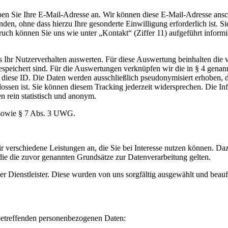
geben Sie Ihre E-Mail-Adresse an. Wir können diese E-Mail-Adresse an
en, ohne dass hierzu Ihre gesonderte Einwilligung erforderlich ist. S
 können Sie uns wie unter „Kontakt“ (Ziffer 11) aufgeführt informiere
ers Ihr Nutzerverhalten auswerten. Für diese Auswertung beinhalten di
e gespeichert sind. Für die Auswertungen verknüpfen wir die in § 4 ge
n diese ID. Die Daten werden ausschließlich pseudonymisiert erhoben, d
lossen ist. Sie können diesem Tracking jederzeit widersprechen. Die I
 rein statistisch und anonym.
O sowie § 7 Abs. 3 UWG.
 verschiedene Leistungen an, die Sie bei Interesse nutzen können. D
 die die zuvor genannten Grundsätze zur Datenverarbeitung gelten.
ner Dienstleister. Diese wurden von uns sorgfältig ausgewählt und be
 betreffenden personenbezogenen Daten: