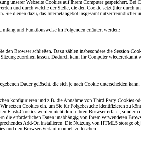
ung unserer Webseite Cookies auf Ihrem Computer gespeichert. Bei Cook
den und durch welche der Stelle, die den Cookie setzt (hier durch un
Sie dienen dazu, das Internetangebot insgesamt nutzerfreundlicher und
en Umfang und Funktionsweise im Folgenden erläutert werden:
ie den Browser schließen. Dazu zählen insbesondere die Session-Cooki
Sitzung zuordnen lassen. Dadurch kann Ihr Computer wiedererkannt w
gegebenen Dauer gelöscht, die sich je nach Cookie unterscheiden kann. 
hen konfigurieren und z.B. die Annahme von Third-Party-Cookies oder
 Wir setzen Cookies ein, um Sie für Folgebesuche identifizieren zu könn
zten Flash-Cookies werden nicht durch Ihren Browser erfasst, sondern 
hern die erforderlichen Daten unabhängig von Ihrem verwendeten Brow
sprechendes Add-On installieren. Die Nutzung von HTML5 storage obje
es und den Browser-Verlauf manuell zu löschen.