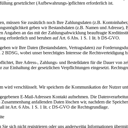
üllung gesetzlicher (Aufbewahrungs-)pflichten erforderlich ist.
rieren, müssen Sie zusätzlich noch Ihre Zahlungsdaten (z.B. Kontoinha
ungsmöglichkeit geben wir Bestandsdaten (z.B. Namen und Adresse),
ngaben an das mit der Zahlungsabwicklung beauftragte Kreditinstitut 
ung erforderlich und beruhen auf Art. 6 Abs. 1 S. 1 lit. b DS-GVO.
eben wir Ihre Daten (Bestandsdaten, Vertragsdaten) zur Forderungsdurc
. 2 BDSG, wobei unser berechtigtes Interesse die Rechtsverteidigung b
flichtet, Ihre Adress-, Zahlungs- und Bestelldaten für die Dauer von 
 zur Einhaltung der gesetzlichen Verpflichtungen eingesetzt. Rechtsgrun
m wird verschlüsselt. Wir speichern die Kommunikation der Nutzer u
ngegebenen E-Mail-Adressen Kontakt aufnehmen. Die Datenverarbeitun
m Zusammenhang anfallenden Daten löschen wir, nachdem die Speicherung
all ist Art. 6 Abs. 1 S. 1 lit. c DS-GVO die Rechtsgrundlage.
ite
 Sie sich nicht registrieren oder uns anderweitig Informationen übermi