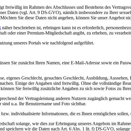
t freiwillig im Rahmen des Abschlusses und Bestehens des Vertragsverh
er Daten (vgl. Art. 9 DS-GVO), nämlich insbesondere zu Ihrer sexuell
. Möchten Sie diese Daten nicht angeben, können Sie unser Angebot nic
B
näher beschrieben ist, erbringen kann ist es erforderlich, personenb
haft oder einer Premium-Mitgliedschaft angibt, zu erheben, zu verarbei
utzung unseres Portals wie nachfolgend aufgeführt.
t müssen Sie zunächst Ihren Namen, eine E-Mail-Adresse sowie ein Pass
, eigenes Geschlecht, gesuchtes Geschlecht, Ausbildung, Aussehen, Ho
achen. Einige der Angaben sind freiwillig. Ohne die vollständige Bean
önnen Sie freiwillig zusätzliche Angaben zu sich sowie Fotos zu Ihre
tsprechend der Vertragsleistung anderen Nutzern zugänglich gemacht w
r sind u.a. Ihr Benutzername und Foto sichtbar.
e bzw. individualisierte Informationen, die es Ihnen ermöglichen sollen,
edschaft solange, wie dies zur Erbringung unseres Angebots im Rahmen d
nd speichern wir die Daten nach Art. 6 Abs. 1 lit. f) DS-GVO, solange w