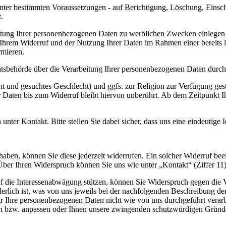
nter bestimmten Voraussetzungen - auf Berichtigung, Löschung, Einsc
.
tung Ihrer personenbezogenen Daten zu werblichen Zwecken einlegen (
 Ihrem Widerruf und der Nutzung Ihrer Daten im Rahmen einer berei
rmieren.
htsbehörde über die Verarbeitung Ihrer personenbezogenen Daten durc
t und gesuchtes Geschlecht) und ggfs. zur Religion zur Verfügung geste
 Daten bis zum Widerruf bleibt hiervon unberührt. Ab dem Zeitpunkt I
ter Kontakt. Bitte stellen Sie dabei sicher, dass uns eine eindeutige Id
t haben, können Sie diese jederzeit widerrufen. Ein solcher Widerruf be
er Ihren Widerspruch können Sie uns wie unter „Kontakt“ (Ziffer 11) 
 die Interessenabwägung stützen, können Sie Widerspruch gegen die Ver
rderlich ist, was von uns jeweils bei der nachfolgenden Beschreibung d
 Ihre personenbezogenen Daten nicht wie von uns durchgeführt verarbei
n bzw. anpassen oder Ihnen unsere zwingenden schutzwürdigen Gründe a