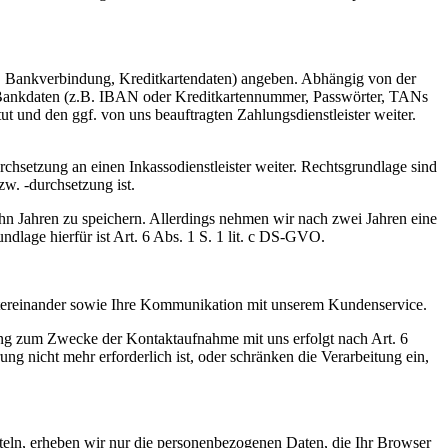
ber, Bankverbindung, Kreditkartendaten) angeben. Abhängig von der
 Bankdaten (z.B. IBAN oder Kreditkartennummer, Passwörter, TANs
und den ggf. von uns beauftragten Zahlungsdienstleister weiter.
hsetzung an einen Inkassodienstleister weiter. Rechtsgrundlage sind
zw. -durchsetzung ist.
zehn Jahren zu speichern. Allerdings nehmen wir nach zwei Jahren eine
dlage hierfür ist Art. 6 Abs. 1 S. 1 lit. c DS-GVO.
ntereinander sowie Ihre Kommunikation mit unserem Kundenservice.
g zum Zwecke der Kontaktaufnahme mit uns erfolgt nach Art. 6
 nicht mehr erforderlich ist, oder schränken die Verarbeitung ein,
tteln, erheben wir nur die personenbezogenen Daten, die Ihr Browser